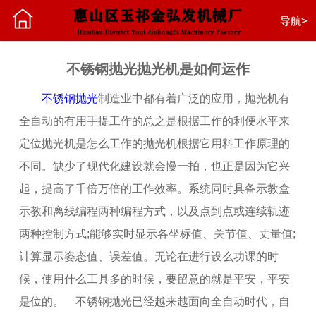
首页
导航>
公司介绍
不锈钢抛光抛光机是如何运作
不锈钢抛光
制造业中都有着广泛的应用，抛光机有
加工类别
全自动的有用手提工作的总之是根据工作的利便水平来
定位抛光机是怎么工作的抛光机根据它用料工作原理的
新闻中心
不同。缺少了现代化建设就会慢一拍，也正是因为它兴
起，提高了千倍万倍的工作效率。系统同时具备示教盒
留言中心
示教和离线编程两种编程方式，以及点到点或连续轨迹
两种控制方式;能够实时显示各坐标值、关节值、丈量值;
联系我们
计算显示姿态值、误差值。无论在进行设么功课的时
候，使用什么工具多的时候，要留意的就是平安，平安
是位的。 不锈钢抛光已经越来越面向全自动时代，自