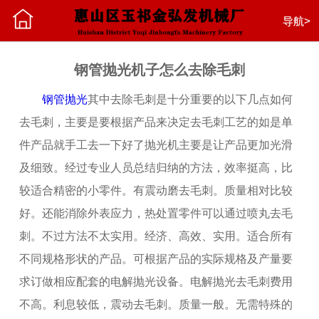
首页
导航>
公司介绍
钢管抛光机子怎么去除毛刺
钢管抛光
其中去除毛刺是十分重要的以下几点如何
加工类别
去毛刺，主要是要根据产品来决定去毛刺工艺的如是单
件产品就手工去一下好了抛光机主要是让产品更加光滑
新闻中心
及细致。经过专业人员总结归纳的方法，效率挺高，比
较适合精密的小零件。有震动磨去毛刺。质量相对比较
留言中心
好。还能消除外表应力，热处置零件可以通过喷丸去毛
刺。不过方法不太实用。经济、高效、实用。适合所有
联系我们
不同规格形状的产品。可根据产品的实际规格及产量要
求订做相应配套的电解抛光设备。电解抛光去毛刺费用
不高。利息较低，震动去毛刺。质量一般。无需特殊的