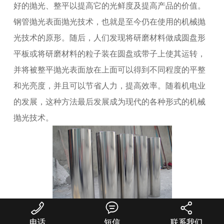
好的抛光、整平以提高它的光鲜度及提高产品的价值。
钢管抛光表面抛光技术，也就是至今仍在使用的机械抛
光技术的原形。随后，人们发现将研磨材料做成圆盘形
平板或将研磨材料的粒子装在圆盘或带子上使其运转，
并将被整平抛光表面放在上面可以得到不同程度的平整
和光亮度，并且可以节省人力，提高效率。随着机电业
的发展，这种方法最后发展成为现代的各种形式的机械
抛光技术。



电话
短信
联系我们