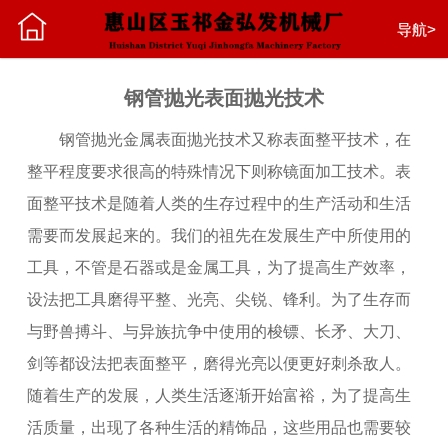
首页
导航>
公司介绍
钢管抛光表面抛光技术
钢管抛光金属表面抛光技术又称表面整平技术，在
加工类别
整平程度要求很高的特殊情况下则称镜面加工技术。表
面整平技术是随着人类的生存过程中的生产活动和生活
新闻中心
需要而发展起来的。我们的祖先在发展生产中所使用的
工具，不管是石器或是金属工具，为了提高生产效率，
留言中心
设法把工具磨得平整、光亮、尖锐、锋利。为了生存而
与野兽搏斗、与异族抗争中使用的梭镖、长矛、大刀、
联系我们
剑等都设法把表面整平，磨得光亮以便更好刺杀敌人。
随着生产的发展，人类生活逐渐开始富裕，为了提高生
活质量，出现了各种生活的精饰品，这些用品也需要较