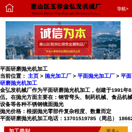
首页
导航>
公司介绍
加工类别
新闻中心
平面研磨抛光机加工
当前位置：
主页
>
抛光加工厂
>
平面抛光加工厂
>
平面
留言中心
研磨抛光机加工
金弘发机械厂作为平面研磨抛光机加工，创建于1991
伍。在抛光方面主要在：钢管弯头、制药机械、食品机
联系我们
设备等各种不锈钢镜面抛光
抛光价格：根据抛光零部件复杂程度、数量而定
平面研磨抛光机加工电话：13701519785（周总） 186622
加工类别
更多+