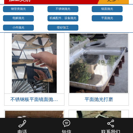
钢管类抛光
不锈钢抛光
镜面抛光
电解抛光
机械配件、设备抛光
平面抛光
小件抛光
喷砂加工
不锈钢板平面镜面抛光加工效果展示
平面抛光打磨



电话
短信
联系我们